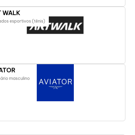
T WALK
dos esportivos (tênis)
IATOR
ário masculino