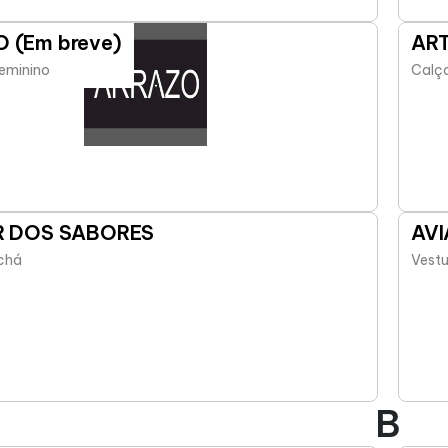
 (Em breve)
AR
feminino
Calça
R DOS SABORES
AV
chá
Vestu
B