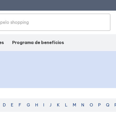
es
Programa de benefícios
D
E
F
G
H
I
J
K
L
M
N
O
P
Q