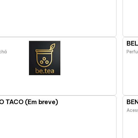
BE
chá
Perfu
O TACO (Em breve)
BE
Acess