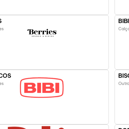
S
BIB
es
Calça
UCOS
BIS
es
Outro