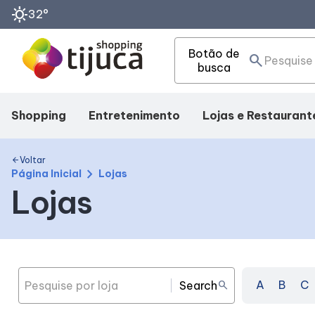
sunny
32°
Botão de
search
busca
Shopping
Entretenimento
Lojas e Restaurant
Mapa Interno
Cinema
Lojas
Voltar
arrow_back
chevron_right
Página Inicial
Lojas
Lojas
Facilidades
Fique por dentro
Alimentação
Como Chegar
Eventos
Taste
Horários
A
B
C
Search
search