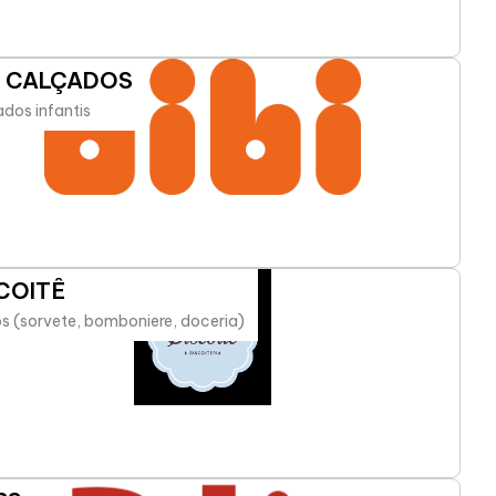
I CALÇADOS
dos infantis
COITÊ
s (sorvete, bomboniere, doceria)