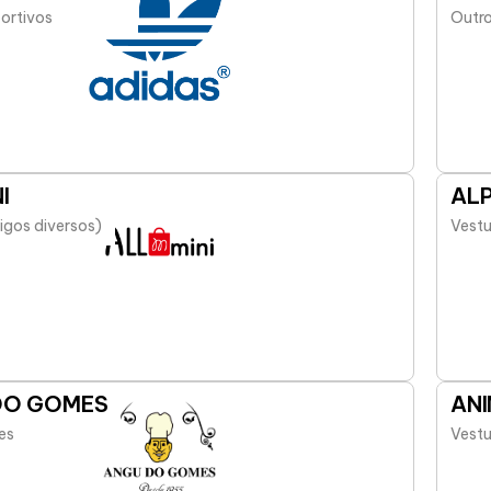
portivos
Outro
I
AL
igos diversos)
Vestu
DO GOMES
AN
es
Vestu