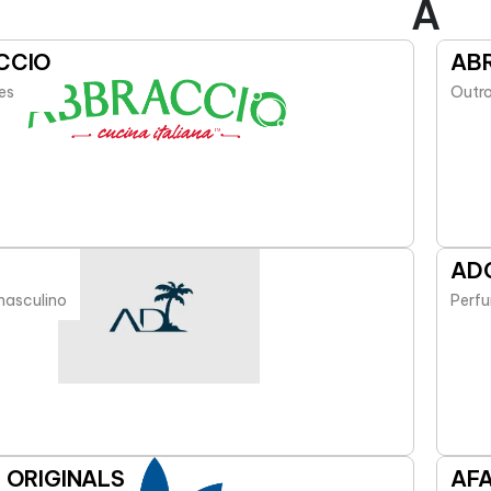
A
CCIO
ABR
es
Outro
AD
masculino
Perfu
 ORIGINALS
AF