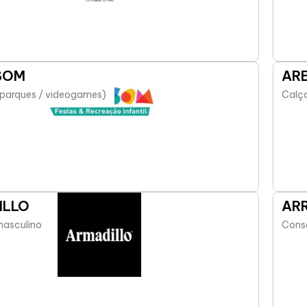
SOM
AR
(parques / videogames)
Calç
ILLO
AR
masculino
Cons