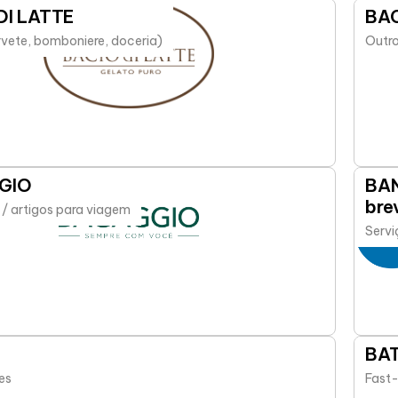
DI LATTE
BAC
rvete, bomboniere, doceria)
Outro
GIO
BA
bre
 / artigos para viagem
Servi
BAT
es
Fast