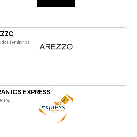
EZZO
ados femininos
RANJOS EXPRESS
ertos