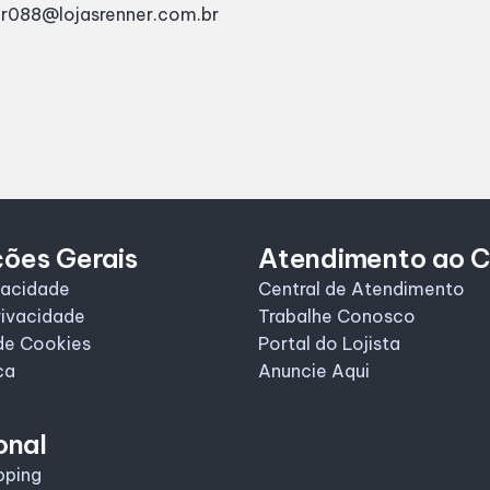
r088@lojasrenner.com.br
ções Gerais
Atendimento ao C
vacidade
Central de Atendimento
rivacidade
Trabalhe Conosco
de Cookies
Portal do Lojista
ca
Anuncie Aqui
onal
pping