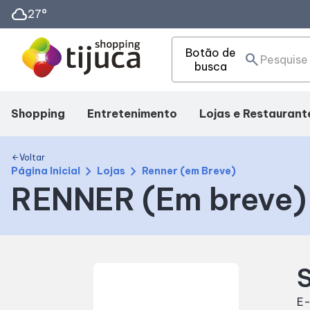
cloud
27°
Botão de
search
busca
Shopping
Entretenimento
Lojas e Restaurant
Mapa Interno
Cinema
Lojas
Voltar
arrow_back
chevron_right
chevron_right
Página Inicial
Lojas
Renner (em Breve)
RENNER (Em breve)
Facilidades
Fique por dentro
Alimentação
Como Chegar
Eventos
Taste
S
Horários
E-