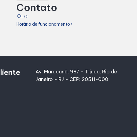
Contato
place
L0
Horário de funcionamento
chevron_right
liente
Av. Maracanã, 987 - Tijuca, Rio de
Janeiro - RJ - CEP: 20511-000