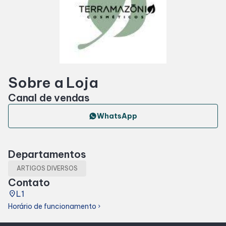
Horários
Entretenimento
Sobre a Loja
Cinema
Canal de vendas
Fique por dentro
WhatsApp
Eventos
Departamentos
ARTIGOS DIVERSOS
Lojas e Restaurantes
Contato
place
L1
Lojas
Horário de funcionamento
chevron_right