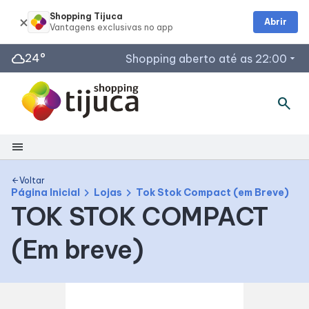
Shopping Tijuca
Abrir
cloud
24°
Shopping aberto até as 22:00
arrow_drop_down
search
Horários de Funcionamento
Lojas
Segunda a Sábado 10 às 22h
menu
Domingos e Feriados 13h às 21h
Shopping
Praça de Alimentação
Voltar
arrow_back
chevron_right
chevron_right
Segunda a Sábado: 10h às 22h
Página Inicial
Lojas
Tok Stok Compact (em Breve)
TOK STOK COMPACT
Mapa Interno
Domingos e Feriados: 12h às 21h
Acessar todos os horários
(Em breve)
Facilidades
Como Chegar