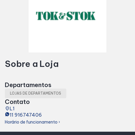
Horários
Entretenimento
Cinema
Sobre a Loja
Fique por dentro
Departamentos
Eventos
LOJAS DE DEPARTAMENTOS
Contato
Lojas e Restaurantes
place
L1
11 916747406
Horário de funcionamento
Lojas
chevron_right