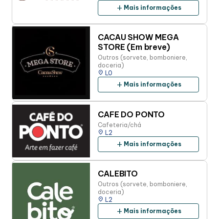
add
Mais informações
CACAU SHOW MEGA
STORE (Em breve)
Outros (sorvete, bomboniere,
doceria)
place
L0
add
Mais informações
CAFE DO PONTO
Cafeteria/chá
place
L2
add
Mais informações
CALEBITO
Outros (sorvete, bomboniere,
doceria)
place
L2
add
Mais informações