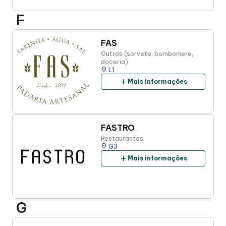
F
FAS
Outros (sorvete, bomboniere,
doceria)
place
L1
add
Mais informações
FASTRO
Restaurantes
place
G3
add
Mais informações
G