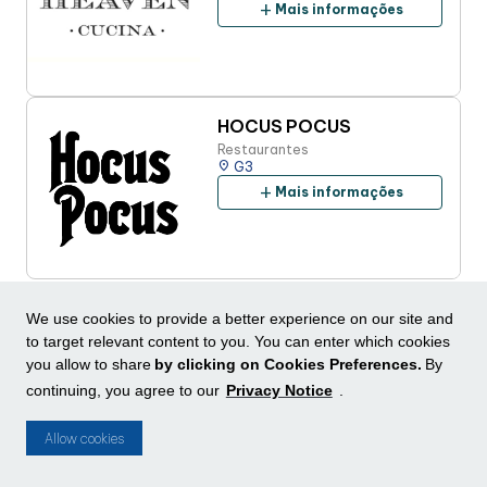
add
Mais informações
HOCUS POCUS
Restaurantes
place
G3
add
Mais informações
J
We use cookies to provide a better experience on our site and
to target relevant content to you. You can enter which cookies
JOHNNY JOY
you allow to share
by clicking on Cookies Preferences.
By
Outros (sorvete, bomboniere,
doceria)
continuing, you agree to our
Privacy Notice
.
place
L1
add
Mais informações
Allow cookies
K