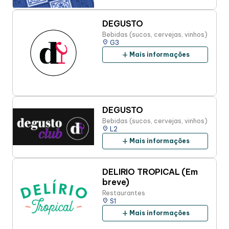
DEGUSTO
Bebidas (sucos, cervejas, vinhos)
place
G3
add
Mais informações
DEGUSTO
Bebidas (sucos, cervejas, vinhos)
place
L2
add
Mais informações
DELIRIO TROPICAL (Em
breve)
Restaurantes
place
S1
add
Mais informações