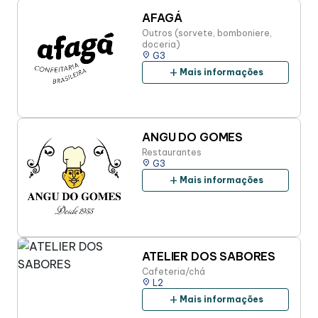
Alimentação
AFAGÁ
Outros (sorvete, bomboniere,
doceria)
Taste
place
G3
add
Mais informações
Programa de benefícios
ANGU DO GOMES
Restaurantes
place
G3
add
Mais informações
ATELIER DOS SABORES
Cafeteria/chá
place
L2
add
Mais informações