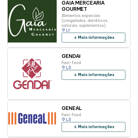
GAIA MERCEARIA
GOURMET
Alimentos especiais
(congelados, dietéticos,
naturais, suplementos)
place
L1
add
Mais informações
GENDAI
Fast-food
place
L3
add
Mais informações
GENEAL
Fast-food
place
L3
add
Mais informações