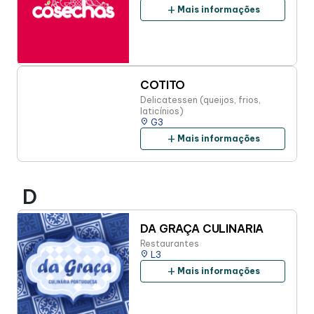
add
Mais informações
COTITO
Delicatessen (queijos, frios,
laticínios)
place
G3
add
Mais informações
D
DA GRAÇA CULINARIA
Restaurantes
place
L3
add
Mais informações