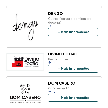
DENGO
Outros (sorvete, bomboniere,
doceria)
place
L1
add
Mais informações
DIVINO FOGÃO
Restaurantes
place
L3
add
Mais informações
DOM CASERO
Cafeteria/chá
place
L2
add
Mais informações