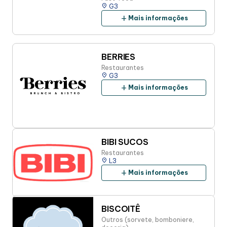
place
G3
add
Mais informações
BERRIES
Restaurantes
place
G3
add
Mais informações
BIBI SUCOS
Restaurantes
place
L3
add
Mais informações
BISCOITÊ
Outros (sorvete, bomboniere,