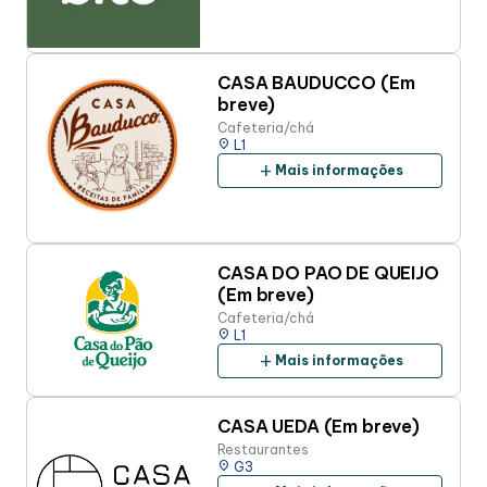
CASA BAUDUCCO (Em
breve)
Cafeteria/chá
place
L1
add
Mais informações
CASA DO PAO DE QUEIJO
(Em breve)
Cafeteria/chá
place
L1
add
Mais informações
CASA UEDA (Em breve)
Restaurantes
place
G3