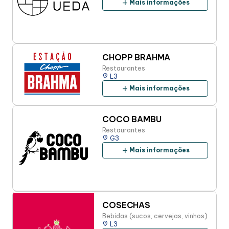
add
Mais informações
CHOPP BRAHMA
Restaurantes
place
L3
add
Mais informações
COCO BAMBU
Restaurantes
place
G3
add
Mais informações
COSECHAS
Bebidas (sucos, cervejas, vinhos)
place
L3