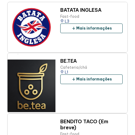
BATATA INGLESA
Fast-food
place
L3
add
Mais informações
BE.TEA
Cafeteria/chá
place
L1
add
Mais informações
BENDITO TACO (Em
breve)
Fast-food