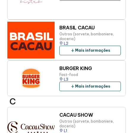
BRASIL CACAU
Outros (sorvete, bomboniere,
doceria)
place
L2
add
Mais informações
BURGER KING
Fast-food
place
L3
add
Mais informações
C
CACAU SHOW
Outros (sorvete, bomboniere,
doceria)
place
L1