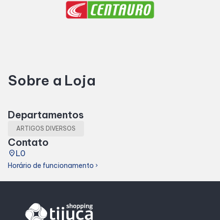
Horários
Entretenimento
Sobre a Loja
Cinema
Fique por dentro
Departamentos
ARTIGOS DIVERSOS
Eventos
Contato
place
L0
Horário de funcionamento
chevron_right
Lojas e Restaurantes
Lojas