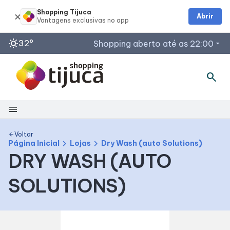
Shopping Tijuca
Abrir
sunny
32°
Shopping aberto até as 22:00
arrow_drop_down
search
Horários de Funcionamento
Lojas
Segunda a Sábado 10 às 22h
menu
Domingos e Feriados 13h às 21h
Shopping
Praça de Alimentação
Voltar
arrow_back
chevron_right
chevron_right
Segunda a Sábado: 10h às 22h
Página Inicial
Lojas
Dry Wash (auto Solutions)
DRY WASH (AUTO
Mapa Interno
Domingos e Feriados: 12h às 21h
Acessar todos os horários
SOLUTIONS)
Facilidades
Como Chegar