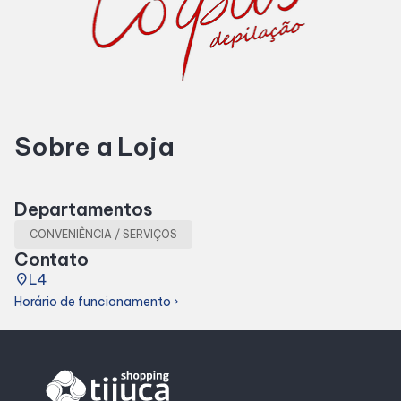
Horários
Entretenimento
Sobre a Loja
Cinema
Fique por dentro
Departamentos
CONVENIÊNCIA / SERVIÇOS
Eventos
Contato
place
L4
Horário de funcionamento
chevron_right
Lojas e Restaurantes
Lojas