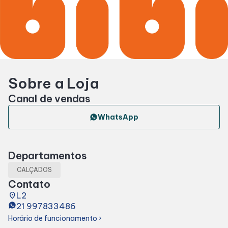
Horários
Entretenimento
Sobre a Loja
Cinema
Canal de vendas
Fique por dentro
WhatsApp
Eventos
Departamentos
CALÇADOS
Lojas e Restaurantes
Contato
place
L2
21 997833486
Lojas
Horário de funcionamento
chevron_right