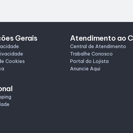
ções Gerais
Atendimento ao C
vacidade
Central de Atendimento
rivacidade
Trabalhe Conosco
de Cookies
Portal do Lojista
ca
Anuncie Aqui
onal
pping
dade