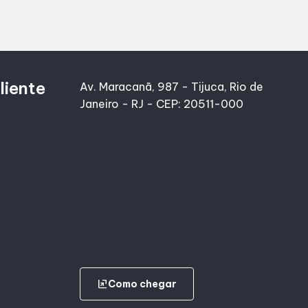
liente
Av. Maracanã, 987 - Tijuca, Rio de
Janeiro - RJ - CEP: 20511-000
ungroup
Como chegar