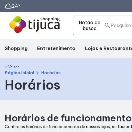
cloud
24°
Botão de
search
busca
Shopping
Entretenimento
Lojas e Restaurant
Mapa Interno
Cinema
Lojas
Voltar
arrow_back
chevron_right
Página Inicial
Horários
Horários
Facilidades
Fique por dentro
Alimentação
Como Chegar
Eventos
Taste
Horários de funcionamento
Horários
Confira os horários de funcionamento de nossas lojas, restaurant