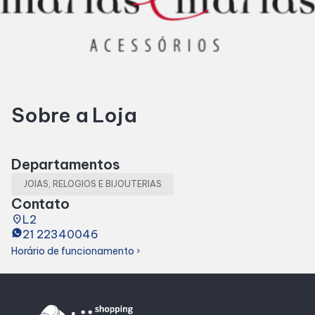
Horários
Entretenimento
Sobre a Loja
Cinema
Fique por dentro
Departamentos
JOIAS, RELOGIOS E BIJOUTERIAS
Eventos
Contato
place
L2
21 22340046
Lojas e Restaurantes
Horário de funcionamento
chevron_right
Lojas